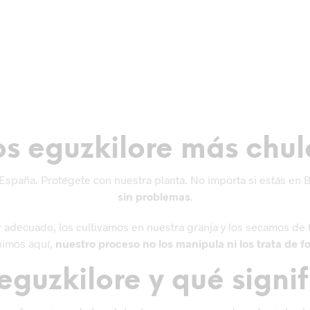
TOCK
05
inc.
os eguzkilore más chul
paña. Protégete con nuestra planta. No importa si estás en Bil
sin problemas
.
gar adecuado, los cultivamos en nuestra granja y los secamos d
ubimos aquí,
nuestro proceso no los manipula ni los trata de 
eguzkilore y qué signi