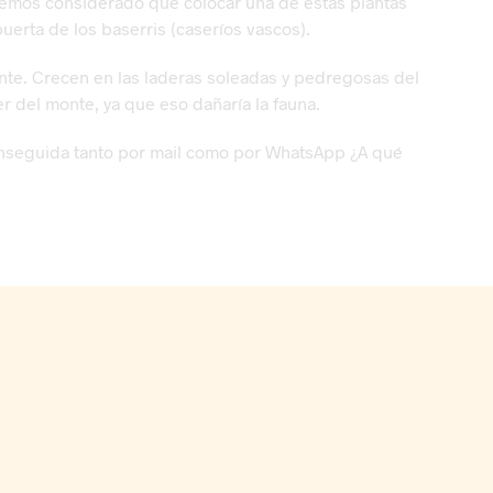
s hemos considerado que colocar una de estas plantas
uerta de los baserris (caseríos vascos).
rente. Crecen en las laderas soleadas y pedregosas del
r del monte, ya que eso dañaría la fauna.
enseguida tanto por mail como por WhatsApp ¿A qué