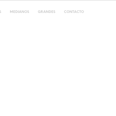
S
MEDIANOS
GRANDES
CONTACTO
a tu eguzkilore 
E NATURALES CON ENVÍO A TODA LA PENÍNSULA Y AL ME