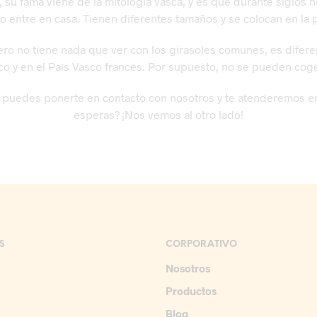
, su fama viene de la mitología vasca, y es que durante siglo
no entre en casa. Tienen diferentes tamaños y se colocan en la p
l, pero no tiene nada que ver con los girasoles comunes, es dife
co y en el País Vasco francés. Por supuesto, no se pueden coge
re puedes ponerte en contacto con nosotros y te atenderemos 
esperas? ¡Nos vemos al otro lado!
S
CORPORATIVO
Nosotros
Productos
Blog