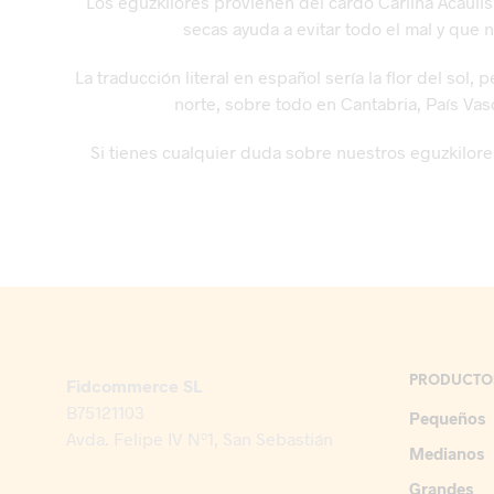
Los eguzkilores provienen del cardo Carlina Acaulis
secas ayuda a evitar todo el mal y que 
La traducción literal en español sería la flor del so
norte, sobre todo en Cantabria, País Vas
Si tienes cualquier duda sobre nuestros eguzkilo
PRODUCTO
Fidcommerce SL
B75121103
Pequeños
Avda. Felipe IV Nº1, San Sebastián
Medianos
Grandes