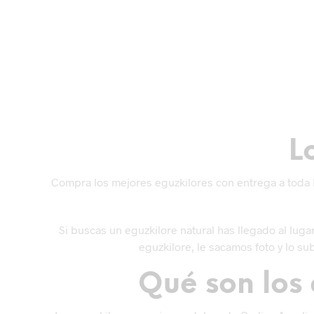
OUT OF STOCK
OUT OF S
Eguzkilore V07
Eguzkilore V
€
85,00
€
100,00
IVA inc.
IVA 
LEER MÁS
LEER MÁS
L
Compra los mejores eguzkilores con entrega a toda Es
Si buscas un eguzkilore natural has llegado al lu
eguzkilore, le sacamos foto y lo s
Qué son los 